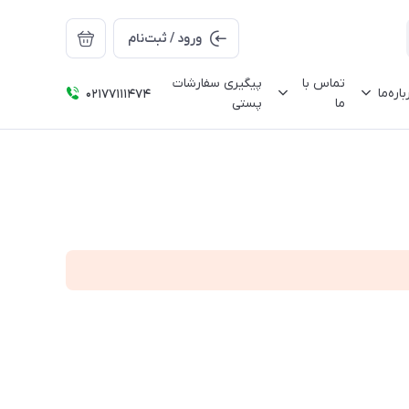
ورود / ثبت‌نام
تماس با
پیگیری سفارشات
باره‌ما
02177111474
ما
پستی