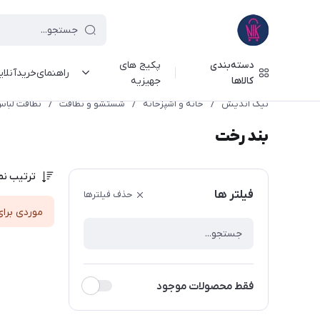
دسته‌بندی
پکیج های
راهنمای‌خرید‌آنلا
کالاها
جهیزیه
نیک اندیش
/
خانه و آشپزخانه
/
شستشو و نظافت
/
نظافت لبا
بند رخت
ترتیب نم
فیلتر ها
حذف فیلترها
موردی برای
فقط محصولات موجود