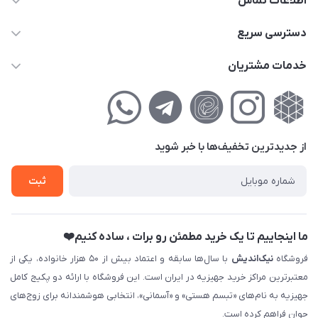
اطلاعات تماس
02177111474
دسترسی سریع
info@nikandish.ir
حساب کاربری
خدمات مشتریان
تهران ، تهرانپارس ، شهرک حکیمیه ، خیابان گلریز ، خیابان گلچین ،
مجله فروشگاه
راهنمای‌خرید‌آنلاین
کوچه گلریز 4 غربی ، پلاک 13
لیست محصولات
حریم خصوصی
درباره‌ما
فروش‌اقساطی
از جدید‌ترین تخفیف‌ها با‌ خبر شوید
تماس با ما
ثبت نام خرید جهیزیه
ثبت
فروش سازمانی و عمده
ما اینجاییم تا یک خرید مطمئن رو برات ، ساده کنیم❤️
فروشگاه
نیک‌اندیش
با سال‌ها سابقه و اعتماد بیش از ۵۰ هزار خانواده، یکی از
معتبرترین مراکز خرید جهیزیه در ایران است. این فروشگاه با ارائه دو پکیج کامل
جهیزیه به نام‌های «تبسم هستی» و «آسمانی»، انتخابی هوشمندانه برای زوج‌های
جوان فراهم کرده است.