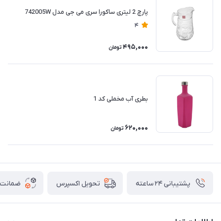
پارچ 2 لیتری ساکورا سری می جی مدل 742005W
4
495,000
تومان
بطری آب مخملی کد 1
620,000
تومان
پشتیبانی ۲۴ ساعته
ضمانت ب
تحویل اکسپرس