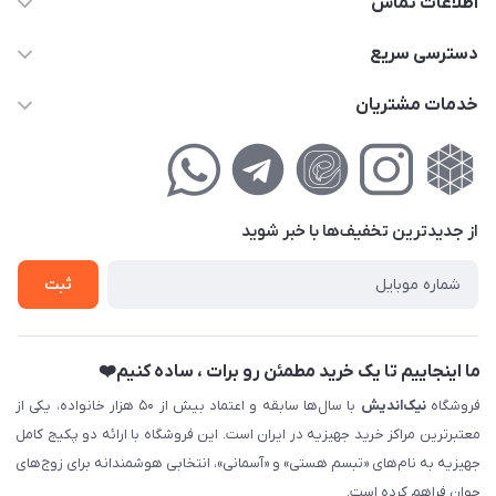
اطلاعات تماس
02177111474
دسترسی سریع
info@nikandish.ir
حساب کاربری
خدمات مشتریان
تهران ، تهرانپارس ، شهرک حکیمیه ، خیابان گلریز ، خیابان گلچین ،
مجله فروشگاه
راهنمای‌خرید‌آنلاین
کوچه گلریز 4 غربی ، پلاک 13
لیست محصولات
حریم خصوصی
درباره‌ما
فروش‌اقساطی
از جدید‌ترین تخفیف‌ها با‌ خبر شوید
تماس با ما
ثبت نام خرید جهیزیه
ثبت
فروش سازمانی و عمده
ما اینجاییم تا یک خرید مطمئن رو برات ، ساده کنیم❤️
فروشگاه
نیک‌اندیش
با سال‌ها سابقه و اعتماد بیش از ۵۰ هزار خانواده، یکی از
معتبرترین مراکز خرید جهیزیه در ایران است. این فروشگاه با ارائه دو پکیج کامل
جهیزیه به نام‌های «تبسم هستی» و «آسمانی»، انتخابی هوشمندانه برای زوج‌های
جوان فراهم کرده است.