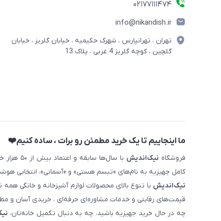
02177111474
info@nikandish.ir
تهران ، تهرانپارس ، شهرک حکیمیه ، خیابان گلریز ، خیابان
گلچین ، کوچه گلریز 4 غربی ، پلاک 13
ما اینجاییم تا یک خرید مطمئن رو برات ، ساده کنیم❤️
فروشگاه
نیک‌اندیش
با سال‌ها 
کامل جهیزیه به نام‌های «تبسم هستی» و «آسمانی»، انتخابی هوشم
نیک‌اندیش
با تنوع بالای محصولات لوازم آشپزخانه و خانگی همه 
قیمت‌های رقابتی و خدمات مشاوره‌ای حرفه‌ای ، خریدی آسان و مطمئ
چه در حال خرید جهیزیه باشید، چه به دنبال تکمیل خانه‌تان،
نیک