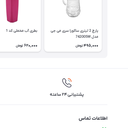
پارچ 2 لیتری ساکورا سری می جی
بطری آب مخملی کد 1
مدل 742005W
620,000
495,000
تومان
تومان
پشتیبانی ۲۴ ساعته
اطلاعات تماس