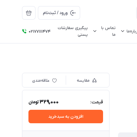
ورود / ثبت‌نام
تماس با
پیگیری سفارشات
باره‌ما
02177111474
ما
پستی
مقایسه
علاقه‌مندی
329,000
قیمت:
تومان
افزودن به سبدخرید