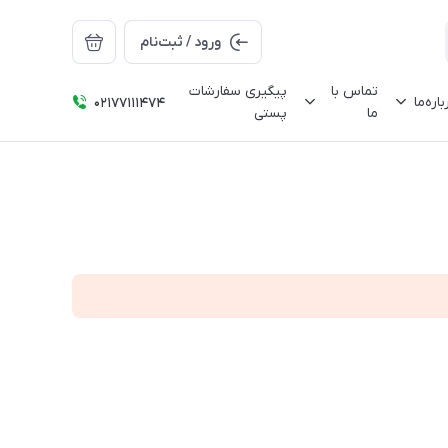
ورود / ثبت‌نام
تماس با
پیگیری سفارشات
باره‌ما
02177111474
ما
پستی