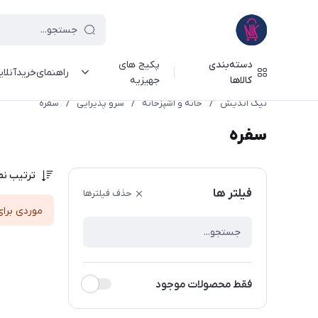
دسته‌بندی
پکیج های
راهنمای‌خرید‌آنلا
کالاها
جهیزیه
نیک اندیش
/
خانه و آشپزخانه
/
سرو پذیرایی
/
سفره
سفره
ترتیب نم
فیلتر ها
حذف فیلترها
موردی برای
فقط محصولات موجود