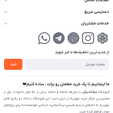
اطلاعات تماس
02177111474
دسترسی سریع
info@nikandish.ir
حساب کاربری
خدمات مشتریان
تهران ، تهرانپارس ، شهرک حکیمیه ، خیابان گلریز ، خیابان گلچین ،
مجله فروشگاه
راهنمای‌خرید‌آنلاین
کوچه گلریز 4 غربی ، پلاک 13
لیست محصولات
حریم خصوصی
درباره‌ما
فروش‌اقساطی
از جدید‌ترین تخفیف‌ها با‌ خبر شوید
تماس با ما
ثبت نام خرید جهیزیه
ثبت
فروش سازمانی و عمده
ما اینجاییم تا یک خرید مطمئن رو برات ، ساده کنیم❤️
فروشگاه
نیک‌اندیش
با سال‌ها سابقه و اعتماد بیش از ۵۰ هزار خانواده، یکی از
معتبرترین مراکز خرید جهیزیه در ایران است. این فروشگاه با ارائه دو پکیج کامل
جهیزیه به نام‌های «تبسم هستی» و «آسمانی»، انتخابی هوشمندانه برای زوج‌های
جوان فراهم کرده است.