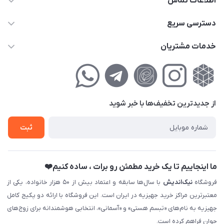
اطلاعات تماس
02177111474
دسترسی سریع
info@nikandish.ir
حساب کاربری
خدمات مشتریان
تهران ، تهرانپارس ، شهرک حکیمیه ، خیابان گلریز ، خیابان گلچین ،
مجله فروشگاه
راهنمای‌خرید‌آنلاین
کوچه گلریز 4 غربی ، پلاک 13
لیست محصولات
حریم خصوصی
درباره‌ما
فروش‌اقساطی
از جدید‌ترین تخفیف‌ها با‌ خبر شوید
تماس با ما
ثبت نام خرید جهیزیه
ثبت
فروش سازمانی و عمده
ما اینجاییم تا یک خرید مطمئن رو برات ، ساده کنیم❤️
فروشگاه
نیک‌اندیش
با سال‌ها سابقه و اعتماد بیش از ۵۰ هزار خانواده، یکی از
معتبرترین مراکز خرید جهیزیه در ایران است. این فروشگاه با ارائه دو پکیج کامل
جهیزیه به نام‌های «تبسم هستی» و «آسمانی»، انتخابی هوشمندانه برای زوج‌های
جوان فراهم کرده است.