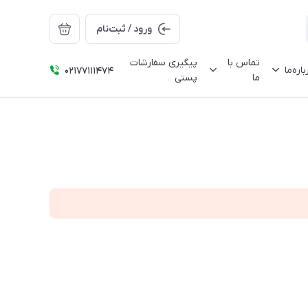
ورود / ثبت‌نام
تماس با
پیگیری سفارشات
باره‌ما
02177111474
ما
پستی