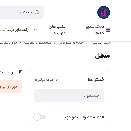
دسته‌بندی
پکیج های
راهنمای‌خرید‌آنلا
کالاها
جهیزیه
نیک اندیش
/
خانه و آشپزخانه
/
شستشو و نظافت
/
لوازم نظاف
سطل
ترتیب نم
فیلتر ها
حذف فیلترها
موردی برای
فقط محصولات موجود