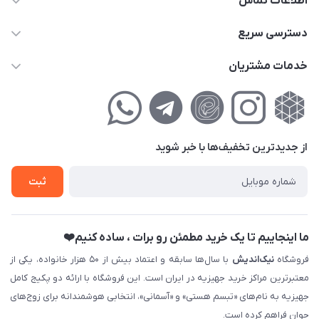
اطلاعات تماس
02177111474
دسترسی سریع
info@nikandish.ir
حساب کاربری
خدمات مشتریان
تهران ، تهرانپارس ، شهرک حکیمیه ، خیابان گلریز ، خیابان گلچین ،
مجله فروشگاه
راهنمای‌خرید‌آنلاین
کوچه گلریز 4 غربی ، پلاک 13
لیست محصولات
حریم خصوصی
درباره‌ما
فروش‌اقساطی
از جدید‌ترین تخفیف‌ها با‌ خبر شوید
تماس با ما
ثبت نام خرید جهیزیه
ثبت
فروش سازمانی و عمده
ما اینجاییم تا یک خرید مطمئن رو برات ، ساده کنیم❤️
فروشگاه
نیک‌اندیش
با سال‌ها سابقه و اعتماد بیش از ۵۰ هزار خانواده، یکی از
معتبرترین مراکز خرید جهیزیه در ایران است. این فروشگاه با ارائه دو پکیج کامل
جهیزیه به نام‌های «تبسم هستی» و «آسمانی»، انتخابی هوشمندانه برای زوج‌های
جوان فراهم کرده است.