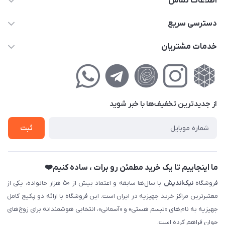
اطلاعات تماس
02177111474
دسترسی سریع
info@nikandish.ir
حساب کاربری
خدمات مشتریان
تهران ، تهرانپارس ، شهرک حکیمیه ، خیابان گلریز ، خیابان گلچین ،
مجله فروشگاه
راهنمای‌خرید‌آنلاین
کوچه گلریز 4 غربی ، پلاک 13
لیست محصولات
حریم خصوصی
درباره‌ما
فروش‌اقساطی
از جدید‌ترین تخفیف‌ها با‌ خبر شوید
تماس با ما
ثبت نام خرید جهیزیه
ثبت
فروش سازمانی و عمده
ما اینجاییم تا یک خرید مطمئن رو برات ، ساده کنیم❤️
فروشگاه
نیک‌اندیش
با سال‌ها سابقه و اعتماد بیش از ۵۰ هزار خانواده، یکی از
معتبرترین مراکز خرید جهیزیه در ایران است. این فروشگاه با ارائه دو پکیج کامل
جهیزیه به نام‌های «تبسم هستی» و «آسمانی»، انتخابی هوشمندانه برای زوج‌های
جوان فراهم کرده است.