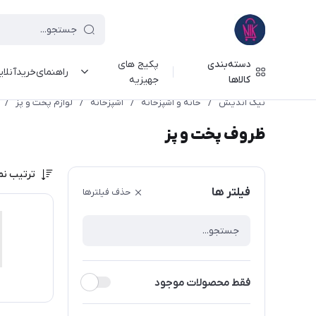
دسته‌بندی
پکیج های
راهنمای‌خرید‌آنلا
کالاها
جهیزیه
نیک اندیش
/
خانه و آشپزخانه
/
آشپزخانه
/
لوازم پخت و پز
/
ظروف پخت و پز
ترتیب نم
فیلتر ها
حذف فیلترها
فقط محصولات موجود