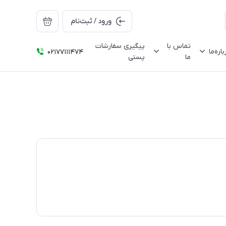
ورود / ثبت‌نام
تماس با
پیگیری سفارشات
باره‌ما
02177111474
ما
پستی