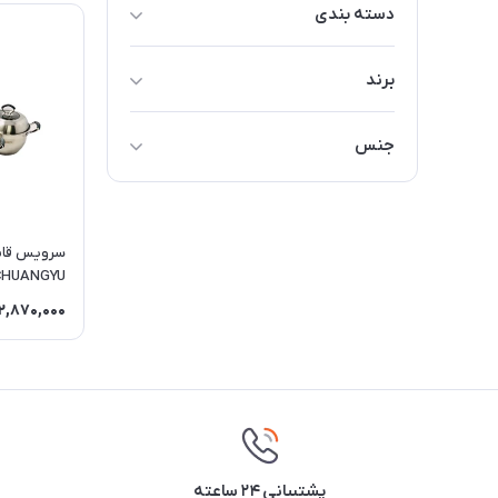
دسته بندی
قابلمه و تابه
برند
CHUANGYU
جنس
AUTUMN
استيل
CHUANGYU
2,870,000
پشتیبانی ۲۴ ساعته