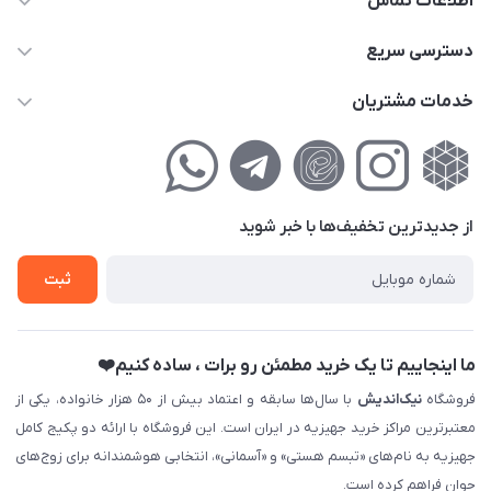
اطلاعات تماس
02177111474
دسترسی سریع
info@nikandish.ir
حساب کاربری
خدمات مشتریان
تهران ، تهرانپارس ، شهرک حکیمیه ، خیابان گلریز ، خیابان گلچین ،
مجله فروشگاه
راهنمای‌خرید‌آنلاین
کوچه گلریز 4 غربی ، پلاک 13
لیست محصولات
حریم خصوصی
درباره‌ما
فروش‌اقساطی
از جدید‌ترین تخفیف‌ها با‌ خبر شوید
تماس با ما
ثبت نام خرید جهیزیه
ثبت
فروش سازمانی و عمده
ما اینجاییم تا یک خرید مطمئن رو برات ، ساده کنیم❤️
فروشگاه
نیک‌اندیش
با سال‌ها سابقه و اعتماد بیش از ۵۰ هزار خانواده، یکی از
معتبرترین مراکز خرید جهیزیه در ایران است. این فروشگاه با ارائه دو پکیج کامل
جهیزیه به نام‌های «تبسم هستی» و «آسمانی»، انتخابی هوشمندانه برای زوج‌های
جوان فراهم کرده است.