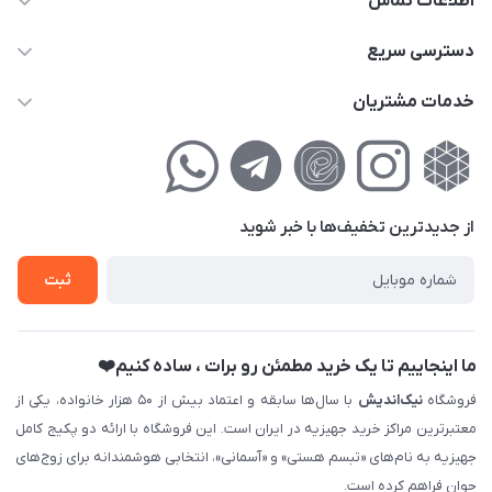
اطلاعات تماس
02177111474
دسترسی سریع
info@nikandish.ir
حساب کاربری
خدمات مشتریان
تهران ، تهرانپارس ، شهرک حکیمیه ، خیابان گلریز ، خیابان گلچین ،
مجله فروشگاه
راهنمای‌خرید‌آنلاین
کوچه گلریز 4 غربی ، پلاک 13
لیست محصولات
حریم خصوصی
درباره‌ما
فروش‌اقساطی
از جدید‌ترین تخفیف‌ها با‌ خبر شوید
تماس با ما
ثبت نام خرید جهیزیه
ثبت
فروش سازمانی و عمده
ما اینجاییم تا یک خرید مطمئن رو برات ، ساده کنیم❤️
فروشگاه
نیک‌اندیش
با سال‌ها سابقه و اعتماد بیش از ۵۰ هزار خانواده، یکی از
معتبرترین مراکز خرید جهیزیه در ایران است. این فروشگاه با ارائه دو پکیج کامل
جهیزیه به نام‌های «تبسم هستی» و «آسمانی»، انتخابی هوشمندانه برای زوج‌های
جوان فراهم کرده است.