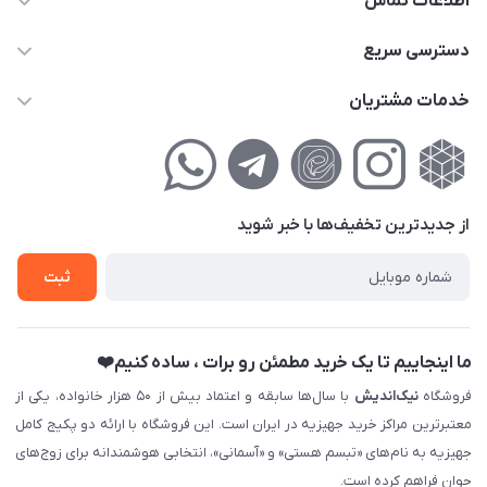
اطلاعات تماس
02177111474
دسترسی سریع
info@nikandish.ir
حساب کاربری
خدمات مشتریان
تهران ، تهرانپارس ، شهرک حکیمیه ، خیابان گلریز ، خیابان گلچین ،
مجله فروشگاه
راهنمای‌خرید‌آنلاین
کوچه گلریز 4 غربی ، پلاک 13
لیست محصولات
حریم خصوصی
درباره‌ما
فروش‌اقساطی
از جدید‌ترین تخفیف‌ها با‌ خبر شوید
تماس با ما
ثبت نام خرید جهیزیه
ثبت
فروش سازمانی و عمده
ما اینجاییم تا یک خرید مطمئن رو برات ، ساده کنیم❤️
فروشگاه
نیک‌اندیش
با سال‌ها سابقه و اعتماد بیش از ۵۰ هزار خانواده، یکی از
معتبرترین مراکز خرید جهیزیه در ایران است. این فروشگاه با ارائه دو پکیج کامل
جهیزیه به نام‌های «تبسم هستی» و «آسمانی»، انتخابی هوشمندانه برای زوج‌های
جوان فراهم کرده است.