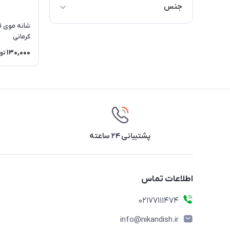
جنس
پلاستيک
شانه موی فر
کرمانی
130,000
تو
پشتیبانی ۲۴ ساعته
اطلاعات تماس
02177111474
info@nikandish.ir