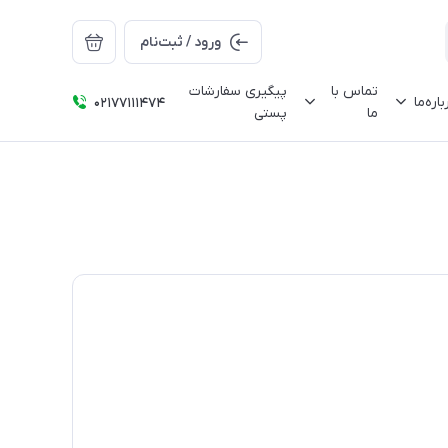
ورود / ثبت‌نام
تماس با
پیگیری سفارشات
باره‌ما
02177111474
ما
پستی