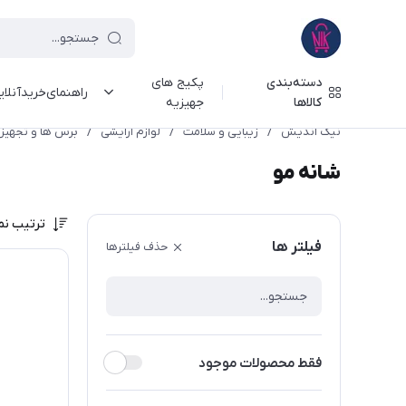
دسته‌بندی
پکیج های
راهنمای‌خرید‌آنلا
کالاها
جهیزیه
نیک اندیش
/
زیبایی و سلامت
/
لوازم آرایشی
/
برس ها و تجهیزا
شانه مو
ترتیب نم
فیلتر ها
حذف فیلترها
فقط محصولات موجود