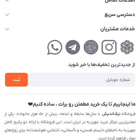
اطلاعات تماس
02177111474
دسترسی سریع
info@nikandish.ir
حساب کاربری
خدمات مشتریان
تهران ، تهرانپارس ، شهرک حکیمیه ، خیابان گلریز ، خیابان گلچین ،
مجله فروشگاه
راهنمای‌خرید‌آنلاین
کوچه گلریز 4 غربی ، پلاک 13
لیست محصولات
حریم خصوصی
درباره‌ما
فروش‌اقساطی
از جدید‌ترین تخفیف‌ها با‌ خبر شوید
تماس با ما
ثبت نام خرید جهیزیه
ثبت
فروش سازمانی و عمده
ما اینجاییم تا یک خرید مطمئن رو برات ، ساده کنیم❤️
فروشگاه
نیک‌اندیش
با سال‌ها سابقه و اعتماد بیش از ۵۰ هزار خانواده، یکی از
معتبرترین مراکز خرید جهیزیه در ایران است. این فروشگاه با ارائه دو پکیج کامل
جهیزیه به نام‌های «تبسم هستی» و «آسمانی»، انتخابی هوشمندانه برای زوج‌های
جوان فراهم کرده است.