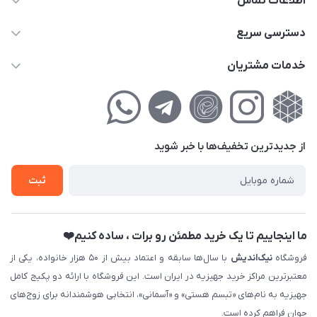
اطلاعات تماس
02177111474
دسترسی سریع
info@nikandish.ir
حساب کاربری
خدمات مشتریان
تهران ، تهرانپارس ، شهرک حکیمیه ، خیابان گلریز ، خیابان گلچین ،
مجله فروشگاه
راهنمای‌خرید‌آنلاین
کوچه گلریز 4 غربی ، پلاک 13
لیست محصولات
حریم خصوصی
درباره‌ما
فروش‌اقساطی
از جدید‌ترین تخفیف‌ها با‌ خبر شوید
تماس با ما
ثبت نام خرید جهیزیه
ثبت
فروش سازمانی و عمده
ما اینجاییم تا یک خرید مطمئن رو برات ، ساده کنیم❤️
فروشگاه
نیک‌اندیش
با سال‌ها سابقه و اعتماد بیش از ۵۰ هزار خانواده، یکی از
معتبرترین مراکز خرید جهیزیه در ایران است. این فروشگاه با ارائه دو پکیج کامل
جهیزیه به نام‌های «تبسم هستی» و «آسمانی»، انتخابی هوشمندانه برای زوج‌های
جوان فراهم کرده است.