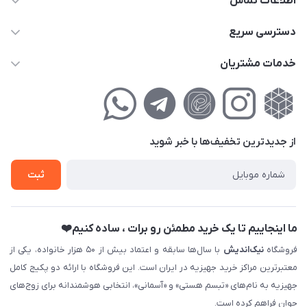
اطلاعات تماس
02177111474
دسترسی سریع
info@nikandish.ir
حساب کاربری
خدمات مشتریان
تهران ، تهرانپارس ، شهرک حکیمیه ، خیابان گلریز ، خیابان گلچین ،
مجله فروشگاه
راهنمای‌خرید‌آنلاین
کوچه گلریز 4 غربی ، پلاک 13
لیست محصولات
حریم خصوصی
درباره‌ما
فروش‌اقساطی
از جدید‌ترین تخفیف‌ها با‌ خبر شوید
تماس با ما
ثبت نام خرید جهیزیه
ثبت
فروش سازمانی و عمده
ما اینجاییم تا یک خرید مطمئن رو برات ، ساده کنیم❤️
فروشگاه
نیک‌اندیش
با سال‌ها سابقه و اعتماد بیش از ۵۰ هزار خانواده، یکی از
معتبرترین مراکز خرید جهیزیه در ایران است. این فروشگاه با ارائه دو پکیج کامل
جهیزیه به نام‌های «تبسم هستی» و «آسمانی»، انتخابی هوشمندانه برای زوج‌های
جوان فراهم کرده است.