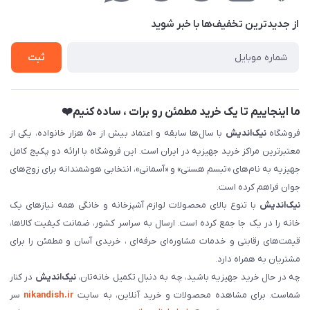
درباره‌ما
فروش‌اقساطی
از جدید‌ترین تخفیف‌ها با‌ خبر شوید
تماس با ما
ثبت نام خرید جهیزیه
ثبت
فروش سازمانی و عمده
ما اینجاییم تا یک خرید مطمئن رو برات ، ساده کنیم❤️
فروشگاه
نیک‌اندیش
با سال‌ها سابقه و اعتماد بیش از ۵۰ هزار خانواده، یکی از
معتبرترین مراکز خرید جهیزیه در ایران است. این فروشگاه با ارائه دو پکیج کامل
جهیزیه به نام‌های «تبسم هستی» و «آسمانی»، انتخابی هوشمندانه برای زوج‌های
جوان فراهم کرده است.
نیک‌اندیش
با تنوع بالای محصولات لوازم آشپزخانه و خانگی همه نیازهای یک
خانه را در یک جا جمع کرده است. ارسال به سراسر کشور، ضمانت کیفیت کالاها،
قیمت‌های رقابتی و خدمات مشاوره‌ای حرفه‌ای ، خریدی آسان و مطمئن را برای
مشتریان به همراه دارد.
چه در حال خرید جهیزیه باشید، چه به دنبال تکمیل خانه‌تان،
نیک‌اندیش
در کنار
شماست. برای مشاهده محصولات و خرید آنلاین، به سایت
nikandish.ir
سر