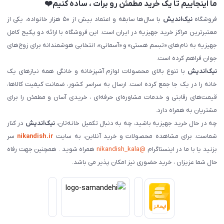
ما اینجاییم تا یک خرید مطمئن رو برات ، ساده کنیم❤️
فروشگاه
نیک‌اندیش
با سال‌ها سابقه و اعتماد بیش از ۵۰ هزار خانواده، یکی از
معتبرترین مراکز خرید جهیزیه در ایران است. این فروشگاه با ارائه دو پکیج کامل
جهیزیه به نام‌های «تبسم هستی» و «آسمانی»، انتخابی هوشمندانه برای زوج‌های
جوان فراهم کرده است.
نیک‌اندیش
با تنوع بالای محصولات لوازم آشپزخانه و خانگی همه نیازهای یک
خانه را در یک جا جمع کرده است. ارسال به سراسر کشور، ضمانت کیفیت کالاها،
قیمت‌های رقابتی و خدمات مشاوره‌ای حرفه‌ای ، خریدی آسان و مطمئن را برای
مشتریان به همراه دارد.
چه در حال خرید جهیزیه باشید، چه به دنبال تکمیل خانه‌تان،
نیک‌اندیش
در کنار
شماست. برای مشاهده محصولات و خرید آنلاین، به سایت
nikandish.ir
سر
بزنید یا با ما در اینستاگرام
@nikandish_kala
همراه شوید . همچنین جهت رفاه
حال شما عزیزان ، خرید حضوری نیز امکان پذیر می باشد.