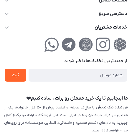
اطلاعات تماس
02177111474
دسترسی سریع
info@nikandish.ir
حساب کاربری
خدمات مشتریان
تهران ، تهرانپارس ، شهرک حکیمیه ، خیابان گلریز ، خیابان گلچین ،
مجله فروشگاه
راهنمای‌خرید‌آنلاین
کوچه گلریز 4 غربی ، پلاک 13
لیست محصولات
حریم خصوصی
درباره‌ما
فروش‌اقساطی
از جدید‌ترین تخفیف‌ها با‌ خبر شوید
تماس با ما
ثبت نام خرید جهیزیه
ثبت
فروش سازمانی و عمده
ما اینجاییم تا یک خرید مطمئن رو برات ، ساده کنیم❤️
فروشگاه
نیک‌اندیش
با سال‌ها سابقه و اعتماد بیش از ۵۰ هزار خانواده، یکی از
معتبرترین مراکز خرید جهیزیه در ایران است. این فروشگاه با ارائه دو پکیج کامل
جهیزیه به نام‌های «تبسم هستی» و «آسمانی»، انتخابی هوشمندانه برای زوج‌های
جوان فراهم کرده است.