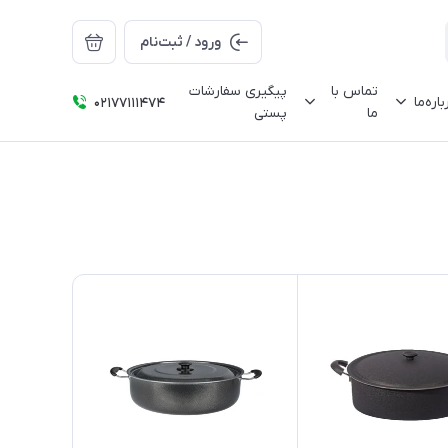
ورود / ثبت‌نام
تماس با
پیگیری سفارشات
باره‌ما
02177111474
ما
پستی