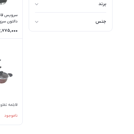
برند
متفرقه
جنس
دالتون سری
الرعد
3,775,000
گرانيت
قابلمه تفلون 7 پارچه 
ناموجود