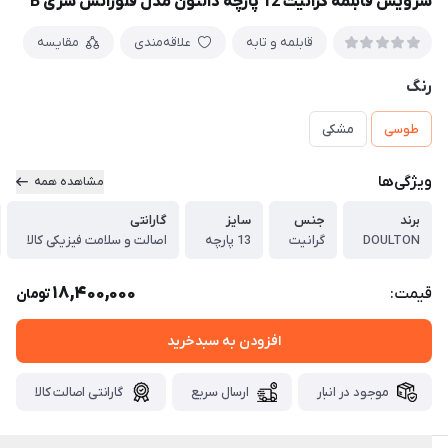
سرویس قابلمه گرانیت 12 پارچه دالتون مدل فلورانس سری B
قابلمه و تابه
علاقه‌مندی
مقایسه
رنگ
طوسی
مشکی
ویژگی‌ها
مشاهده همه
برند
جنس
سایز
گارانتی
DOULTON
گرانیت
13 پارچه
اصالت و سلامت فیزیکی کالا
18,400,000
قیمت:
تومان
افزودن به سبدخرید
موجود در انبار
ارسال سریع
گارانتی اصالت کالا