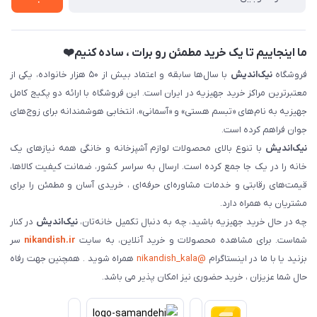
فروش سازمانی و عمده
ما اینجاییم تا یک خرید مطمئن رو برات ، ساده کنیم❤️
فروشگاه
نیک‌اندیش
با سال‌ها سابقه و اعتماد بیش از ۵۰ هزار خانواده، یکی از
معتبرترین مراکز خرید جهیزیه در ایران است. این فروشگاه با ارائه دو پکیج کامل
جهیزیه به نام‌های «تبسم هستی» و «آسمانی»، انتخابی هوشمندانه برای زوج‌های
جوان فراهم کرده است.
نیک‌اندیش
با تنوع بالای محصولات لوازم آشپزخانه و خانگی همه نیازهای یک
خانه را در یک جا جمع کرده است. ارسال به سراسر کشور، ضمانت کیفیت کالاها،
قیمت‌های رقابتی و خدمات مشاوره‌ای حرفه‌ای ، خریدی آسان و مطمئن را برای
مشتریان به همراه دارد.
چه در حال خرید جهیزیه باشید، چه به دنبال تکمیل خانه‌تان،
نیک‌اندیش
در کنار
شماست. برای مشاهده محصولات و خرید آنلاین، به سایت
nikandish.ir
سر
بزنید یا با ما در اینستاگرام
@nikandish_kala
همراه شوید . همچنین جهت رفاه
حال شما عزیزان ، خرید حضوری نیز امکان پذیر می باشد.