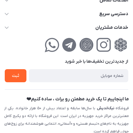
اطلاعات تماس
02177111474
دسترسی سریع
info@nikandish.ir
حساب کاربری
خدمات مشتریان
تهران ، تهرانپارس ، شهرک حکیمیه ، خیابان گلریز ، خیابان گلچین ،
مجله فروشگاه
راهنمای‌خرید‌آنلاین
کوچه گلریز 4 غربی ، پلاک 13
لیست محصولات
حریم خصوصی
درباره‌ما
فروش‌اقساطی
از جدید‌ترین تخفیف‌ها با‌ خبر شوید
تماس با ما
ثبت نام خرید جهیزیه
ثبت
فروش سازمانی و عمده
ما اینجاییم تا یک خرید مطمئن رو برات ، ساده کنیم❤️
فروشگاه
نیک‌اندیش
با سال‌ها سابقه و اعتماد بیش از ۵۰ هزار خانواده، یکی از
معتبرترین مراکز خرید جهیزیه در ایران است. این فروشگاه با ارائه دو پکیج کامل
جهیزیه به نام‌های «تبسم هستی» و «آسمانی»، انتخابی هوشمندانه برای زوج‌های
جوان فراهم کرده است.