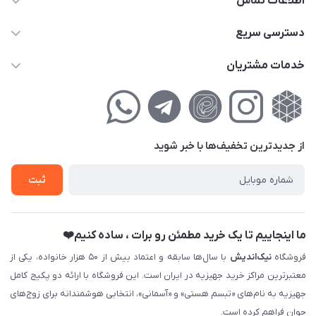
اطلاعات تماس
02177111474
دسترسی سریع
info@nikandish.ir
حساب کاربری
خدمات مشتریان
تهران ، تهرانپارس ، شهرک حکیمیه ، خیابان گلریز ، خیابان گلچین ،
مجله فروشگاه
راهنمای‌خرید‌آنلاین
کوچه گلریز 4 غربی ، پلاک 13
لیست محصولات
حریم خصوصی
درباره‌ما
فروش‌اقساطی
از جدید‌ترین تخفیف‌ها با‌ خبر شوید
تماس با ما
ثبت نام خرید جهیزیه
ثبت
فروش سازمانی و عمده
ما اینجاییم تا یک خرید مطمئن رو برات ، ساده کنیم❤️
فروشگاه
نیک‌اندیش
با سال‌ها سابقه و اعتماد بیش از ۵۰ هزار خانواده، یکی از
معتبرترین مراکز خرید جهیزیه در ایران است. این فروشگاه با ارائه دو پکیج کامل
جهیزیه به نام‌های «تبسم هستی» و «آسمانی»، انتخابی هوشمندانه برای زوج‌های
جوان فراهم کرده است.