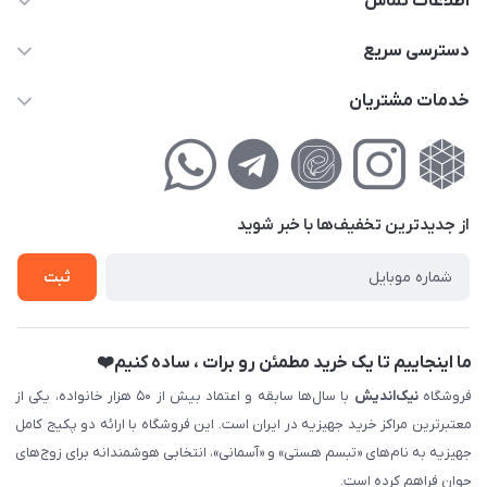
اطلاعات تماس
02177111474
دسترسی سریع
info@nikandish.ir
حساب کاربری
خدمات مشتریان
تهران ، تهرانپارس ، شهرک حکیمیه ، خیابان گلریز ، خیابان گلچین ،
مجله فروشگاه
راهنمای‌خرید‌آنلاین
کوچه گلریز 4 غربی ، پلاک 13
لیست محصولات
حریم خصوصی
درباره‌ما
فروش‌اقساطی
از جدید‌ترین تخفیف‌ها با‌ خبر شوید
تماس با ما
ثبت نام خرید جهیزیه
ثبت
فروش سازمانی و عمده
ما اینجاییم تا یک خرید مطمئن رو برات ، ساده کنیم❤️
فروشگاه
نیک‌اندیش
با سال‌ها سابقه و اعتماد بیش از ۵۰ هزار خانواده، یکی از
معتبرترین مراکز خرید جهیزیه در ایران است. این فروشگاه با ارائه دو پکیج کامل
جهیزیه به نام‌های «تبسم هستی» و «آسمانی»، انتخابی هوشمندانه برای زوج‌های
جوان فراهم کرده است.