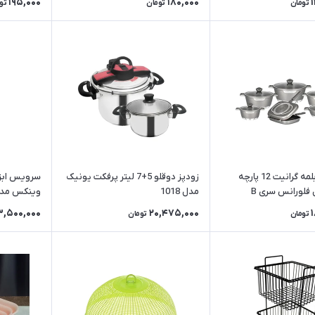
195,000
180,000
تومان
تومان
تو
سرویس قابلمه گرانیت 12 پارچه
زودپز دوقلو 5+7 لیتر پرفکت یونیک
 فلورانس سری B
مدل 1018
وینکس مدل KGS03
3,500,000
20,475,000
تومان
تومان