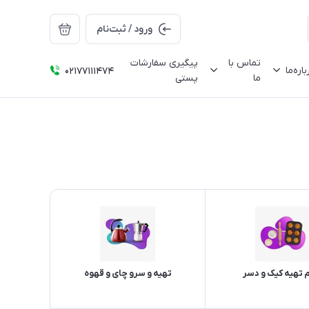
ورود / ثبت‌نام
تماس با
پیگیری سفارشات
باره‌ما
02177111474
ما
پستی
م تهیه کیک و دسر
تهیه و سرو چای و قهوه