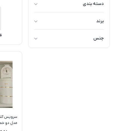
دسته بندی
ظروف آشپزخانه
برند
پیشبند ، دم کنی و دستمال آشپزخانه
رولند
لوازم تهیه کیک و دسر
ظ
جنس
دسيني
تهیه و سرو چای و قهوه
استيل
موسوي
ظروف آشپزخانه
فلز
ايران نژاد
لوازم پخت و پز
پلاستيک
متفرقه
MDF
NEZAZ
شيشه
SONGSUN
گرانيت
FIREX
پيرکس
MINIATOR
سراميک
مدل دو خط
K&T