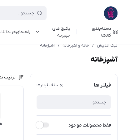
دسته‌بندی
پکیج های
راهنمای‌خرید‌آنلا
کالاها
جهیزیه
نیک اندیش
/
خانه و آشپزخانه
/
آشپزخانه
آشپزخانه
ترتیب نم
فیلتر ها
حذف فیلترها
ظ
فقط محصولات موجود