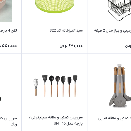
سبد سیب زمینی و پیاز مدل 2 طبقه
سبد آشپزخانه کد 322
لگن 4 پارچه مربع پلاستیکی
550,000
930,000
مان
تومان
ت
سرویس کفگیر و ملاقه سیلیکونی 7
ارچه کفگیر و ملاقه ام بی
سرویس کفگ
پارچه مدل UNT46
رنگ