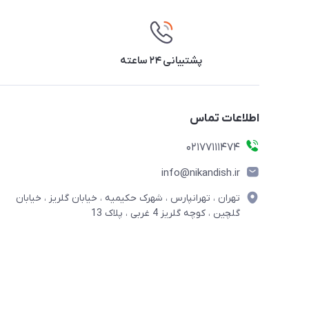
پشتیبانی ۲۴ ساعته
اطلاعات تماس
02177111474
info@nikandish.ir
تهران ، تهرانپارس ، شهرک حکیمیه ، خیابان گلریز ، خیابان
گلچین ، کوچه گلریز 4 غربی ، پلاک 13