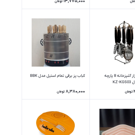
13,775,000
مان
تومان
سرویس ابزار آشپزخانه 8 پارچه
کباب پز برقی تمام استیل مدل BBK
KZ-
8,380,000
تومان
تومان