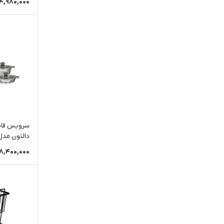
14,980,000
مس
LIFE SMILE
چيني
آلا
آلومينيوم
BEAUTY
روحي
جي في ني
سيليکون
CHUANGYU
AUTUMN
الرعد
MGS
دالتون مدل
18,400,000
GENNY
دالتون
DIAMOND
پرشين