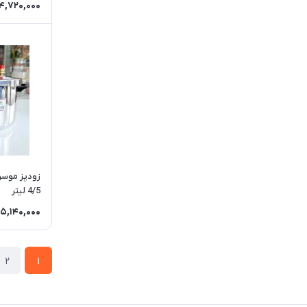
4,720,000
زودپز موسو
4/5 لیتر
5,140,000
2
1