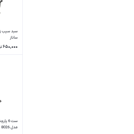
MRS
ساکورا
HOME LUX
سبلان
ساناز
BMD
650,000
تو
ست 6 پ
مدل 8026