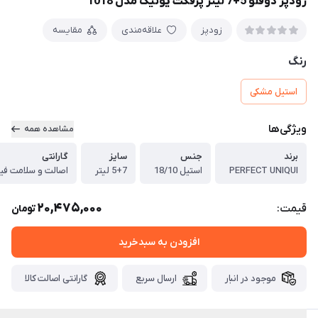
زودپز دوقلو 5+7 لیتر پرفکت یونیک مدل 1018
زودپز
علاقه‌مندی
مقایسه
رنگ
استیل مشکی
ویژگی‌ها
مشاهده همه
برند
جنس
سایز
گارانتی
PERFECT UNIQUI
استیل 18/10
5+7 لیتر
اصالت و سلامت فیزی
20,475,000
قیمت:
تومان
افزودن به سبدخرید
موجود در انبار
ارسال سریع
گارانتی اصالت کالا