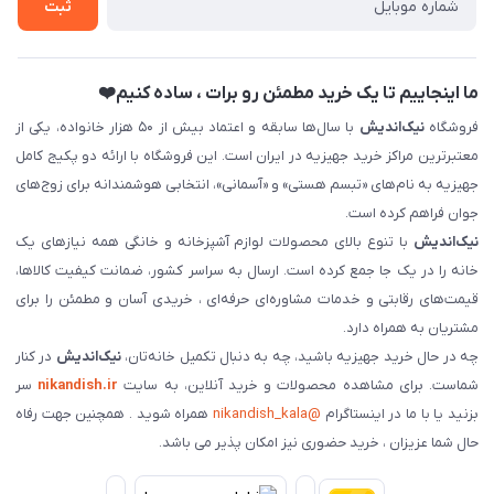
ثبت
فروش سازمانی و عمده
ما اینجاییم تا یک خرید مطمئن رو برات ، ساده کنیم❤️
فروشگاه
نیک‌اندیش
با سال‌ها سابقه و اعتماد بیش از ۵۰ هزار خانواده، یکی از
معتبرترین مراکز خرید جهیزیه در ایران است. این فروشگاه با ارائه دو پکیج کامل
جهیزیه به نام‌های «تبسم هستی» و «آسمانی»، انتخابی هوشمندانه برای زوج‌های
جوان فراهم کرده است.
نیک‌اندیش
با تنوع بالای محصولات لوازم آشپزخانه و خانگی همه نیازهای یک
خانه را در یک جا جمع کرده است. ارسال به سراسر کشور، ضمانت کیفیت کالاها،
قیمت‌های رقابتی و خدمات مشاوره‌ای حرفه‌ای ، خریدی آسان و مطمئن را برای
مشتریان به همراه دارد.
چه در حال خرید جهیزیه باشید، چه به دنبال تکمیل خانه‌تان،
نیک‌اندیش
در کنار
شماست. برای مشاهده محصولات و خرید آنلاین، به سایت
nikandish.ir
سر
بزنید یا با ما در اینستاگرام
@nikandish_kala
همراه شوید . همچنین جهت رفاه
حال شما عزیزان ، خرید حضوری نیز امکان پذیر می باشد.