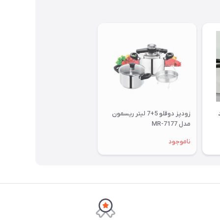
زودپز دوقلو 5+7 لیتر ریسمون
مدل MR-7177
ناموجود