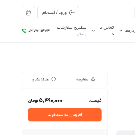
ورود / ثبت‌نام
تماس با
پیگیری سفارشات
باره‌ما
02177111474
ما
پستی
مقایسه
علاقه‌مندی
5,490,000
قیمت:
تومان
افزودن به سبدخرید