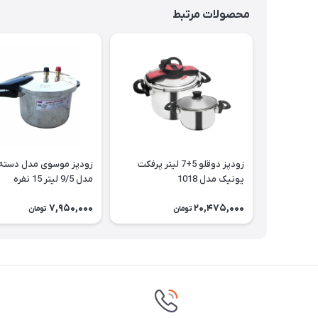
محصولات مرتبط
زودپز دوقلو 5+7 لیتر پرفکت
زودپز موسوی مدل دسته 
یونیک مدل 1018
مدل 9/5 لیتر 15 نفره
7,950,000
20,475,000
تومان
تومان