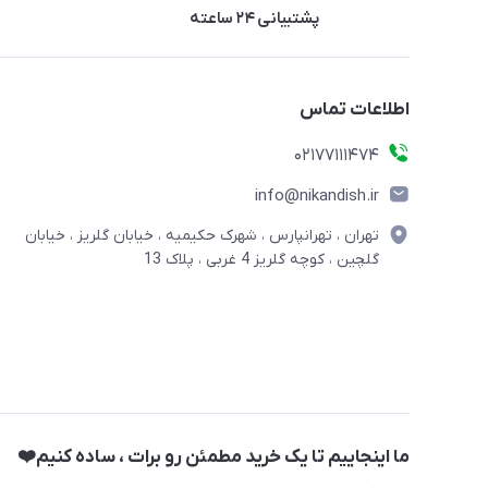
پشتیبانی ۲۴ ساعته
اطلاعات تماس
02177111474
info@nikandish.ir
تهران ، تهرانپارس ، شهرک حکیمیه ، خیابان گلریز ، خیابان
گلچین ، کوچه گلریز 4 غربی ، پلاک 13
ما اینجاییم تا یک خرید مطمئن رو برات ، ساده کنیم❤️