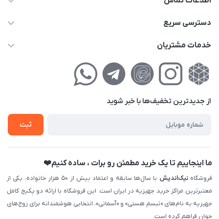
اطلاعات تماس
02177111474
دسترسی سریع
info@nikandish.ir
حساب کاربری
خدمات مشتریان
تهران ، تهرانپارس ، شهرک حکیمیه ، خیابان گلریز ، خیابان گلچین ،
مجله فروشگاه
راهنمای‌خرید‌آنلاین
کوچه گلریز 4 غربی ، پلاک 13
لیست محصولات
حریم خصوصی
درباره‌ما
فروش‌اقساطی
از جدید‌ترین تخفیف‌ها با‌ خبر شوید
تماس با ما
ثبت نام خرید جهیزیه
ثبت
فروش سازمانی و عمده
ما اینجاییم تا یک خرید مطمئن رو برات ، ساده کنیم❤️
فروشگاه
نیک‌اندیش
با سال‌ها سابقه و اعتماد بیش از ۵۰ هزار خانواده، یکی از
معتبرترین مراکز خرید جهیزیه در ایران است. این فروشگاه با ارائه دو پکیج کامل
جهیزیه به نام‌های «تبسم هستی» و «آسمانی»، انتخابی هوشمندانه برای زوج‌های
جوان فراهم کرده است.