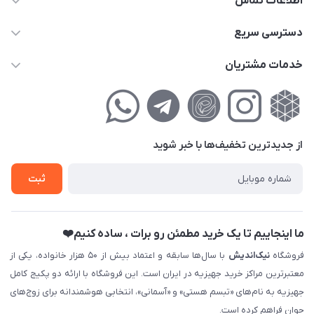
اطلاعات تماس
02177111474
دسترسی سریع
info@nikandish.ir
حساب کاربری
خدمات مشتریان
تهران ، تهرانپارس ، شهرک حکیمیه ، خیابان گلریز ، خیابان گلچین ،
مجله فروشگاه
راهنمای‌خرید‌آنلاین
کوچه گلریز 4 غربی ، پلاک 13
لیست محصولات
حریم خصوصی
درباره‌ما
فروش‌اقساطی
از جدید‌ترین تخفیف‌ها با‌ خبر شوید
تماس با ما
ثبت نام خرید جهیزیه
ثبت
فروش سازمانی و عمده
ما اینجاییم تا یک خرید مطمئن رو برات ، ساده کنیم❤️
فروشگاه
نیک‌اندیش
با سال‌ها سابقه و اعتماد بیش از ۵۰ هزار خانواده، یکی از
معتبرترین مراکز خرید جهیزیه در ایران است. این فروشگاه با ارائه دو پکیج کامل
جهیزیه به نام‌های «تبسم هستی» و «آسمانی»، انتخابی هوشمندانه برای زوج‌های
جوان فراهم کرده است.