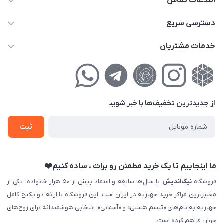
اطلاعات تماس
02177111474
دسترسی سریع
info@nikandish.ir
حساب کاربری
خدمات مشتریان
تهران ، تهرانپارس ، شهرک حکیمیه ، خیابان گلریز ، خیابان گلچین ،
مجله فروشگاه
راهنمای‌خرید‌آنلاین
کوچه گلریز 4 غربی ، پلاک 13
لیست محصولات
حریم خصوصی
درباره‌ما
فروش‌اقساطی
از جدید‌ترین تخفیف‌ها با‌ خبر شوید
تماس با ما
ثبت نام خرید جهیزیه
ثبت
فروش سازمانی و عمده
ما اینجاییم تا یک خرید مطمئن رو برات ، ساده کنیم❤️
فروشگاه
نیک‌اندیش
با سال‌ها سابقه و اعتماد بیش از ۵۰ هزار خانواده، یکی از
معتبرترین مراکز خرید جهیزیه در ایران است. این فروشگاه با ارائه دو پکیج کامل
جهیزیه به نام‌های «تبسم هستی» و «آسمانی»، انتخابی هوشمندانه برای زوج‌های
جوان فراهم کرده است.