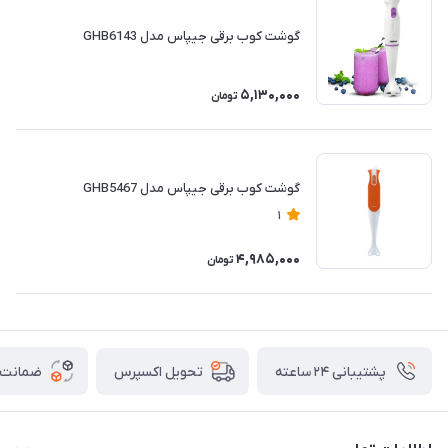
گوشت کوب برقی جیپاس مدل GHB6143
5,130,000
تومان
گوشت کوب برقی جیپاس مدل GHB5467
1
4,985,000
تومان
پشتیبانی ۲۴ ساعته
ضمانت ب
تحویل اکسپرس