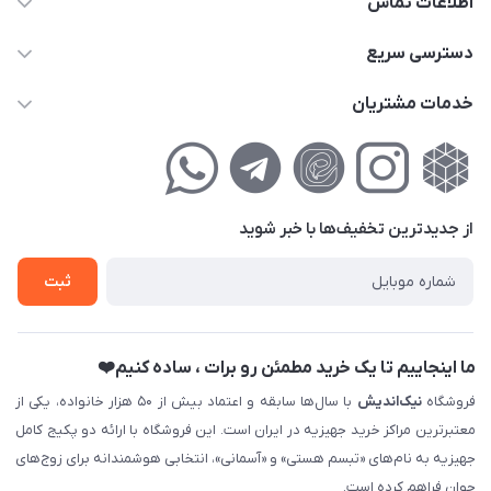
اطلاعات تماس
02177111474
دسترسی سریع
info@nikandish.ir
حساب کاربری
خدمات مشتریان
تهران ، تهرانپارس ، شهرک حکیمیه ، خیابان گلریز ، خیابان گلچین ،
مجله فروشگاه
راهنمای‌خرید‌آنلاین
کوچه گلریز 4 غربی ، پلاک 13
لیست محصولات
حریم خصوصی
درباره‌ما
فروش‌اقساطی
از جدید‌ترین تخفیف‌ها با‌ خبر شوید
تماس با ما
ثبت نام خرید جهیزیه
ثبت
فروش سازمانی و عمده
ما اینجاییم تا یک خرید مطمئن رو برات ، ساده کنیم❤️
فروشگاه
نیک‌اندیش
با سال‌ها سابقه و اعتماد بیش از ۵۰ هزار خانواده، یکی از
معتبرترین مراکز خرید جهیزیه در ایران است. این فروشگاه با ارائه دو پکیج کامل
جهیزیه به نام‌های «تبسم هستی» و «آسمانی»، انتخابی هوشمندانه برای زوج‌های
جوان فراهم کرده است.