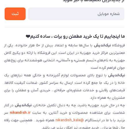
از جدید‌ترین تخفیف‌ها با‌ خبر شوید
تماس با ما
ثبت نام خرید جهیزیه
ثبت
فروش سازمانی و عمده
ما اینجاییم تا یک خرید مطمئن رو برات ، ساده کنیم❤️
فروشگاه
نیک‌اندیش
با سال‌ها سابقه و اعتماد بیش از ۵۰ هزار خانواده، یکی از
معتبرترین مراکز خرید جهیزیه در ایران است. این فروشگاه با ارائه دو پکیج کامل
جهیزیه به نام‌های «تبسم هستی» و «آسمانی»، انتخابی هوشمندانه برای زوج‌های
جوان فراهم کرده است.
نیک‌اندیش
با تنوع بالای محصولات لوازم آشپزخانه و خانگی همه نیازهای یک
خانه را در یک جا جمع کرده است. ارسال به سراسر کشور، ضمانت کیفیت کالاها،
قیمت‌های رقابتی و خدمات مشاوره‌ای حرفه‌ای ، خریدی آسان و مطمئن را برای
مشتریان به همراه دارد.
چه در حال خرید جهیزیه باشید، چه به دنبال تکمیل خانه‌تان،
نیک‌اندیش
در کنار
شماست. برای مشاهده محصولات و خرید آنلاین، به سایت
nikandish.ir
سر
بزنید یا با ما در اینستاگرام
@nikandish_kala
همراه شوید . همچنین جهت رفاه
حال شما عزیزان ، خرید حضوری نیز امکان پذیر می باشد.