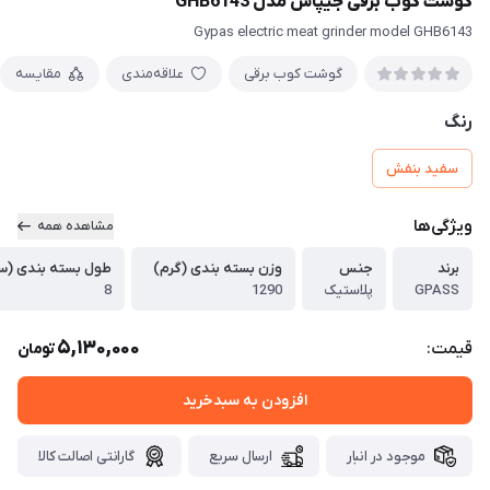
گوشت کوب برقی جیپاس مدل GHB6143
Gypas electric meat grinder model GHB6143
گوشت کوب برقی
علاقه‌مندی
مقایسه
رنگ
سفید بنفش
ویژگی‌ها
مشاهده همه
برند
جنس
وزن بسته بندی (گرم)
طول بسته بندی (سا
GPASS
پلاستیک
1290
8
5,130,000
قیمت:
تومان
افزودن به سبدخرید
موجود در انبار
ارسال سریع
گارانتی اصالت کالا