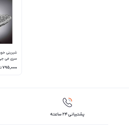
شیرینی خوری
سری می جی مدل 
795,000
ت
پشتیبانی ۲۴ ساعته