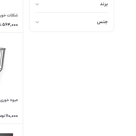
برند
متفرقه
شکلات خوری
جنس
564,000
ت
ساکورا
فلز
شيشه
میوه خوری مد
110,000
توما