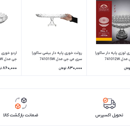
 لوزی پایه دار ساکورا
رولت خوری پایه دار بیضی ساکورا
اردو خوری پ
741012W
سری می جی مدل 741015W
جی مدل 741015W
860,000
830,000
ومان
تومان
تو
تحویل اکسپرس
ضمانت بازگشت کالا