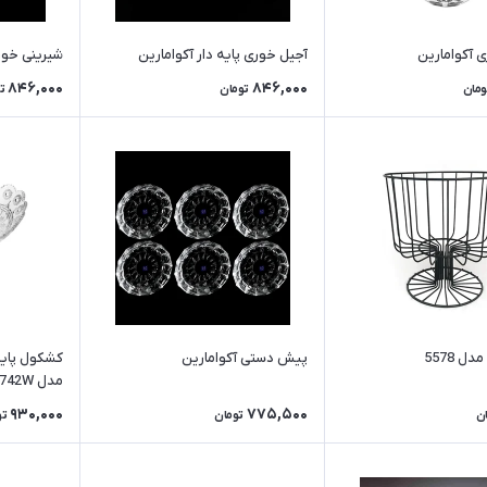
 آکوامارین
آجیل خوری پایه دار آکوامارین
شیرینی خوری
846,000
846,000
ومان
تومان
ت
ل 5578
پیش دستی آکوامارین
کشکول پایه
مدل 740742W
930,000
775,500
ن
تومان
تو