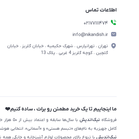
اطلاعات تماس
02177111474
info@nikandish.ir
تهران ، تهرانپارس ، شهرک حکیمیه ، خیابان گلریز ، خیابان
گلچین ، کوچه گلریز 4 غربی ، پلاک 13
ما اینجاییم تا یک خرید مطمئن رو برات ، ساده کنیم❤️
فروشگاه
نیک‌اندیش
با سال‌ها 
کامل جهیزیه به نام‌های «تبسم هستی» و «آسمانی»، انتخابی هوشم
نیک‌اندیش
با تنوع بالای محصولات لوازم آشپزخانه و خانگی همه 