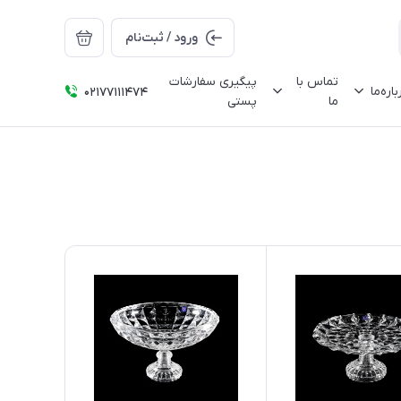
ورود / ثبت‌نام
تماس با
پیگیری سفارشات
باره‌ما
02177111474
ما
پستی