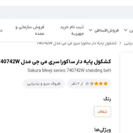
ثبت نام خرید
فروش سازمانی و
ین
فروش‌اقساطی
در
جهیزیه
عمده
رایی
/
کشکول پایه دار ساکورا سری می جی مدل 740742W
کشکول پایه دار ساکورا سری می جی مدل 740742W
Sakura Meeji series 740742W standing belt
ظروف سرو و پذیرایی
از 2 نظر
رنگ
شفاف
ویژگی‌ها