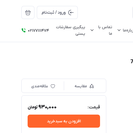
ورود / ثبت‌نام
تماس با
پیگیری سفارشات
باره‌ما
02177111474
ما
پستی
مقایسه
علاقه‌مندی
930,000
قیمت:
تومان
افزودن به سبدخرید