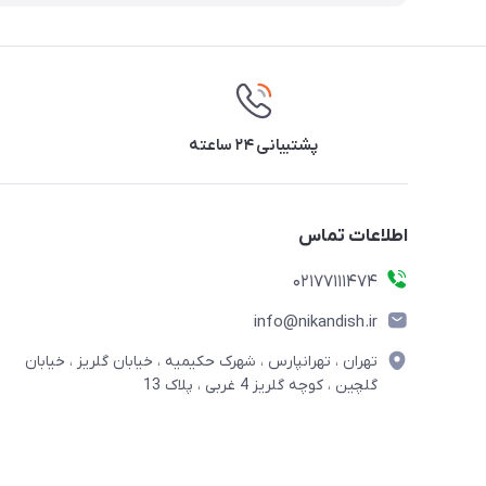
پشتیبانی ۲۴ ساعته
اطلاعات تماس
02177111474
info@nikandish.ir
تهران ، تهرانپارس ، شهرک حکیمیه ، خیابان گلریز ، خیابان
گلچین ، کوچه گلریز 4 غربی ، پلاک 13