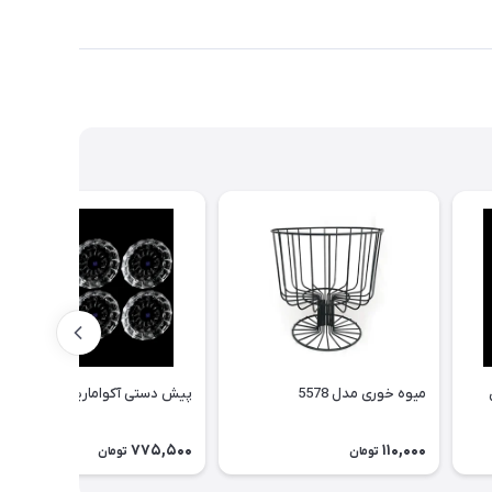
میوه خوری مدل 5578
پیش دستی آکوامارین
775,500
110,000
تومان
تومان