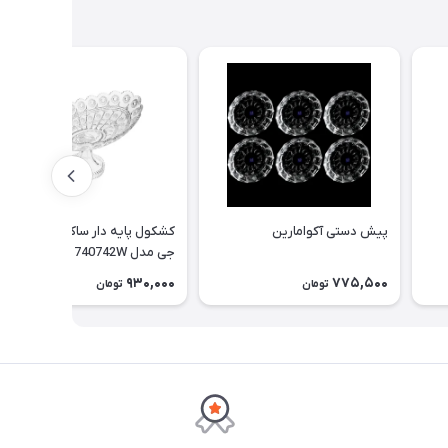
پیش دستی آکوامارین
کشکول پایه دار ساکورا سری می
جی مدل 740742W
930,000
775,500
تومان
تومان