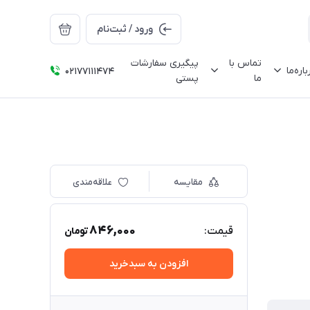
ورود / ثبت‌نام
تماس با
پیگیری سفارشات
باره‌ما
02177111474
ما
پستی
مقایسه
علاقه‌مندی
846,000
قیمت:
تومان
افزودن به سبدخرید