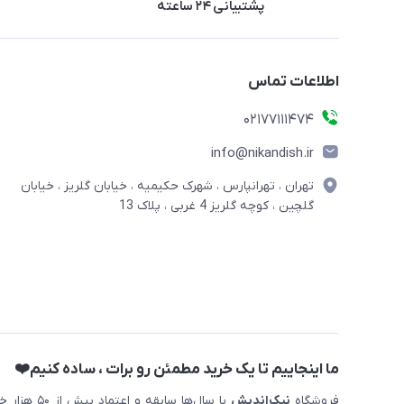
پشتیبانی ۲۴ ساعته
اطلاعات تماس
02177111474
info@nikandish.ir
تهران ، تهرانپارس ، شهرک حکیمیه ، خیابان گلریز ، خیابان
گلچین ، کوچه گلریز 4 غربی ، پلاک 13
ما اینجاییم تا یک خرید مطمئن رو برات ، ساده کنیم❤️
فروشگاه
نیک‌اندیش
با سال‌ها 