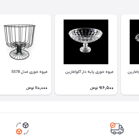
امارین
میوه خوری پایه دار آکوامارین
میوه خوری مدل 5578
110,000
916,500
تومان
تومان