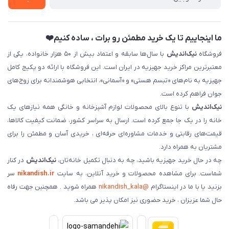
فروش سازمانی و عمده
ما اینجاییم تا یک خرید مطمئن رو برات ، ساده کنیم❤️
فروشگاه
نیک‌اندیش
با سال‌ها سابقه و اعتماد بیش از ۵۰ هزار خانواده، یکی از
معتبرترین مراکز خرید جهیزیه در ایران است. این فروشگاه با ارائه دو پکیج کامل
جهیزیه به نام‌های «تبسم هستی» و «آسمانی»، انتخابی هوشمندانه برای زوج‌های
جوان فراهم کرده است.
نیک‌اندیش
با تنوع بالای محصولات لوازم آشپزخانه و خانگی همه نیازهای یک
خانه را در یک جا جمع کرده است. ارسال به سراسر کشور، ضمانت کیفیت کالاها،
قیمت‌های رقابتی و خدمات مشاوره‌ای حرفه‌ای ، خریدی آسان و مطمئن را برای
مشتریان به همراه دارد.
چه در حال خرید جهیزیه باشید، چه به دنبال تکمیل خانه‌تان،
نیک‌اندیش
در کنار
شماست. برای مشاهده محصولات و خرید آنلاین، به سایت
nikandish.ir
سر
بزنید یا با ما در اینستاگرام
@nikandish_kala
همراه شوید . همچنین جهت رفاه
حال شما عزیزان ، خرید حضوری نیز امکان پذیر می باشد.