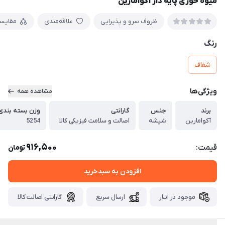
میوه خوری پایه دار آکوامارین
ظروف سرو و پذیرایی
علاقه‌مندی
مقایس
رنگ
شفاف
ویژگی‌ها
مشاهده همه
برند
جنس
گارانتی
وزن بسته بندی
آکوامارین
شیشه
اصالت و سلامت فیزیکی کالا
5254
916,500
قیمت:
تومان
افزودن به سبدخرید
موجود در انبار
ارسال سریع
گارانتی اصالت کالا