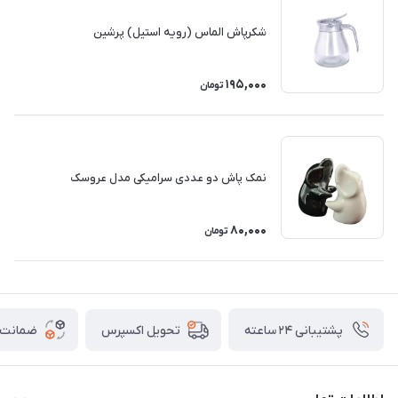
شکرپاش الماس (رویه استیل) پرشین
195,000
تومان
نمک پاش دو عددی سرامیکی مدل عروسک
80,000
تومان
پشتیبانی ۲۴ ساعته
ضمانت ب
تحویل اکسپرس