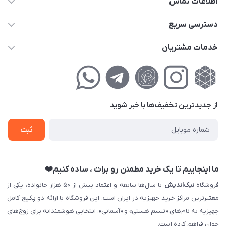
اطلاعات تماس
02177111474
دسترسی سریع
info@nikandish.ir
حساب کاربری
خدمات مشتریان
تهران ، تهرانپارس ، شهرک حکیمیه ، خیابان گلریز ، خیابان گلچین ،
مجله فروشگاه
راهنمای‌خرید‌آنلاین
کوچه گلریز 4 غربی ، پلاک 13
لیست محصولات
حریم خصوصی
درباره‌ما
فروش‌اقساطی
از جدید‌ترین تخفیف‌ها با‌ خبر شوید
تماس با ما
ثبت نام خرید جهیزیه
ثبت
فروش سازمانی و عمده
ما اینجاییم تا یک خرید مطمئن رو برات ، ساده کنیم❤️
فروشگاه
نیک‌اندیش
با سال‌ها سابقه و اعتماد بیش از ۵۰ هزار خانواده، یکی از
معتبرترین مراکز خرید جهیزیه در ایران است. این فروشگاه با ارائه دو پکیج کامل
جهیزیه به نام‌های «تبسم هستی» و «آسمانی»، انتخابی هوشمندانه برای زوج‌های
جوان فراهم کرده است.