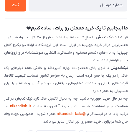
ثبت
فروش سازمانی و عمده
ما اینجاییم تا یک خرید مطمئن رو برات ، ساده کنیم❤️
فروشگاه
نیک‌اندیش
با سال‌ها سابقه و اعتماد بیش از ۵۰ هزار خانواده، یکی از
معتبرترین مراکز خرید جهیزیه در ایران است. این فروشگاه با ارائه دو پکیج کامل
جهیزیه به نام‌های «تبسم هستی» و «آسمانی»، انتخابی هوشمندانه برای زوج‌های
جوان فراهم کرده است.
نیک‌اندیش
با تنوع بالای محصولات لوازم آشپزخانه و خانگی همه نیازهای یک
خانه را در یک جا جمع کرده است. ارسال به سراسر کشور، ضمانت کیفیت کالاها،
قیمت‌های رقابتی و خدمات مشاوره‌ای حرفه‌ای ، خریدی آسان و مطمئن را برای
مشتریان به همراه دارد.
چه در حال خرید جهیزیه باشید، چه به دنبال تکمیل خانه‌تان،
نیک‌اندیش
در کنار
شماست. برای مشاهده محصولات و خرید آنلاین، به سایت
nikandish.ir
سر
بزنید یا با ما در اینستاگرام
@nikandish_kala
همراه شوید . همچنین جهت رفاه
حال شما عزیزان ، خرید حضوری نیز امکان پذیر می باشد.