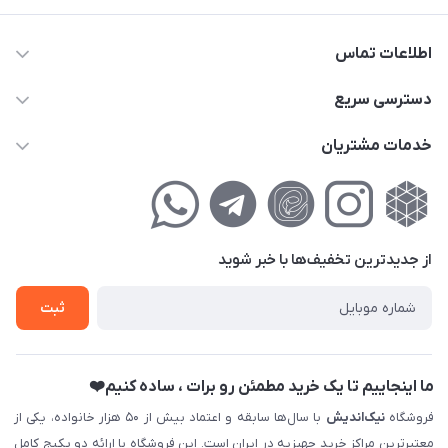
اطلاعات تماس
02177111474
دسترسی سریع
info@nikandish.ir
حساب کاربری
خدمات مشتریان
تهران ، تهرانپارس ، شهرک حکیمیه ، خیابان گلریز ، خیابان گلچین ،
مجله فروشگاه
راهنمای‌خرید‌آنلاین
کوچه گلریز 4 غربی ، پلاک 13
لیست محصولات
حریم خصوصی
درباره‌ما
فروش‌اقساطی
از جدید‌ترین تخفیف‌ها با‌ خبر شوید
تماس با ما
ثبت نام خرید جهیزیه
ثبت
فروش سازمانی و عمده
ما اینجاییم تا یک خرید مطمئن رو برات ، ساده کنیم❤️
فروشگاه
نیک‌اندیش
با سال‌ها سابقه و اعتماد بیش از ۵۰ هزار خانواده، یکی از
معتبرترین مراکز خرید جهیزیه در ایران است. این فروشگاه با ارائه دو پکیج کامل