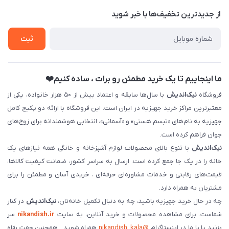
درباره‌ما
فروش‌اقساطی
از جدید‌ترین تخفیف‌ها با‌ خبر شوید
تماس با ما
ثبت نام خرید جهیزیه
ثبت
فروش سازمانی و عمده
ما اینجاییم تا یک خرید مطمئن رو برات ، ساده کنیم❤️
فروشگاه
نیک‌اندیش
با سال‌ها سابقه و اعتماد بیش از ۵۰ هزار خانواده، یکی از
معتبرترین مراکز خرید جهیزیه در ایران است. این فروشگاه با ارائه دو پکیج کامل
جهیزیه به نام‌های «تبسم هستی» و «آسمانی»، انتخابی هوشمندانه برای زوج‌های
جوان فراهم کرده است.
نیک‌اندیش
با تنوع بالای محصولات لوازم آشپزخانه و خانگی همه نیازهای یک
خانه را در یک جا جمع کرده است. ارسال به سراسر کشور، ضمانت کیفیت کالاها،
قیمت‌های رقابتی و خدمات مشاوره‌ای حرفه‌ای ، خریدی آسان و مطمئن را برای
مشتریان به همراه دارد.
چه در حال خرید جهیزیه باشید، چه به دنبال تکمیل خانه‌تان،
نیک‌اندیش
در کنار
شماست. برای مشاهده محصولات و خرید آنلاین، به سایت
nikandish.ir
سر
بزنید یا با ما در اینستاگرام
@nikandish_kala
همراه شوید . همچنین جهت رفاه