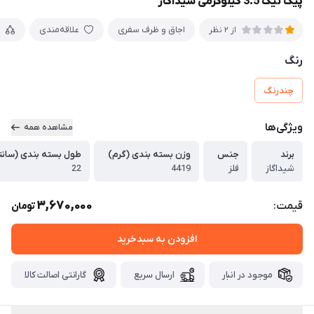
پیک نیک 3.5 کیلوگرمی شیداگاز
اجاق و ظرف سفری
علاقه‌مندی
م
از 2 نظر
رنگ
چندرنگ
ویژگی‌ها
مشاهده همه
برند
جنس
وزن بسته بندی (گرم)
طول بسته بندی (سانت
شیداگاز
فلز
4419
22
3,670,000
قیمت:
تومان
افزودن به سبدخرید
موجود در انبار
ارسال سریع
گارانتی اصالت کالا