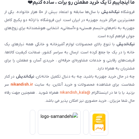
ما اینجاییم تا یک خرید مطمئن رو برات ، ساده کنیم❤️
فروشگاه
نیک‌اندیش
با سال‌ها سابقه و اعتماد بیش از ۵۰ هزار خانواده، یکی از
معتبرترین مراکز خرید جهیزیه در ایران است. این فروشگاه با ارائه دو پکیج کامل
جهیزیه به نام‌های «تبسم هستی» و «آسمانی»، انتخابی هوشمندانه برای زوج‌های
جوان فراهم کرده است.
نیک‌اندیش
با تنوع بالای محصولات لوازم آشپزخانه و خانگی همه نیازهای یک
خانه را در یک جا جمع کرده است. ارسال به سراسر کشور، ضمانت کیفیت کالاها،
قیمت‌های رقابتی و خدمات مشاوره‌ای حرفه‌ای ، خریدی آسان و مطمئن را برای
مشتریان به همراه دارد.
چه در حال خرید جهیزیه باشید، چه به دنبال تکمیل خانه‌تان،
نیک‌اندیش
در کنار
شماست. برای مشاهده محصولات و خرید آنلاین، به سایت
nikandish.ir
سر
بزنید یا با ما در اینستاگرام
@nikandish_kala
همراه شوید . همچنین جهت رفاه
حال شما عزیزان ، خرید حضوری نیز امکان پذیر می باشد.