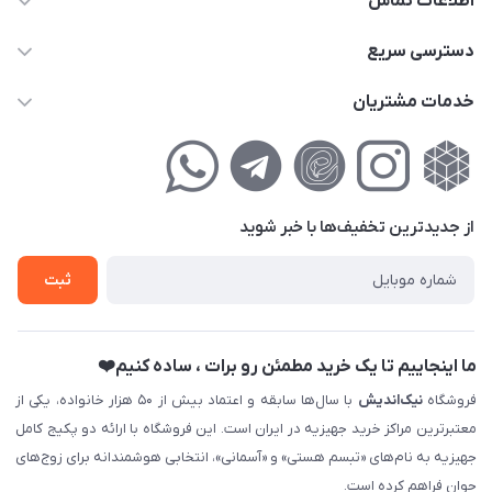
اطلاعات تماس
02177111474
دسترسی سریع
info@nikandish.ir
حساب کاربری
خدمات مشتریان
تهران ، تهرانپارس ، شهرک حکیمیه ، خیابان گلریز ، خیابان گلچین ،
مجله فروشگاه
راهنمای‌خرید‌آنلاین
کوچه گلریز 4 غربی ، پلاک 13
لیست محصولات
حریم خصوصی
درباره‌ما
فروش‌اقساطی
از جدید‌ترین تخفیف‌ها با‌ خبر شوید
تماس با ما
ثبت نام خرید جهیزیه
ثبت
فروش سازمانی و عمده
ما اینجاییم تا یک خرید مطمئن رو برات ، ساده کنیم❤️
فروشگاه
نیک‌اندیش
با سال‌ها سابقه و اعتماد بیش از ۵۰ هزار خانواده، یکی از
معتبرترین مراکز خرید جهیزیه در ایران است. این فروشگاه با ارائه دو پکیج کامل
جهیزیه به نام‌های «تبسم هستی» و «آسمانی»، انتخابی هوشمندانه برای زوج‌های
جوان فراهم کرده است.