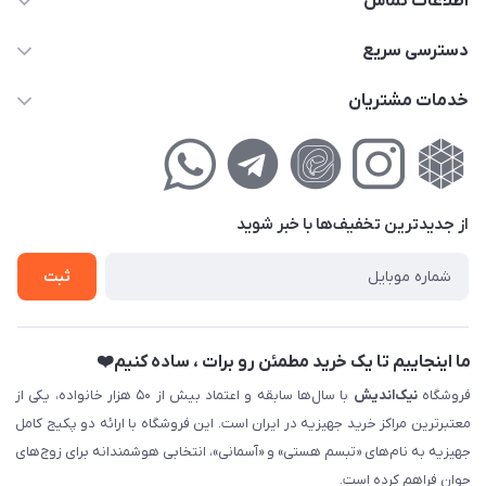
اطلاعات تماس
02177111474
دسترسی سریع
info@nikandish.ir
حساب کاربری
خدمات مشتریان
تهران ، تهرانپارس ، شهرک حکیمیه ، خیابان گلریز ، خیابان گلچین ،
مجله فروشگاه
راهنمای‌خرید‌آنلاین
کوچه گلریز 4 غربی ، پلاک 13
لیست محصولات
حریم خصوصی
درباره‌ما
فروش‌اقساطی
از جدید‌ترین تخفیف‌ها با‌ خبر شوید
تماس با ما
ثبت نام خرید جهیزیه
ثبت
فروش سازمانی و عمده
ما اینجاییم تا یک خرید مطمئن رو برات ، ساده کنیم❤️
فروشگاه
نیک‌اندیش
با سال‌ها سابقه و اعتماد بیش از ۵۰ هزار خانواده، یکی از
معتبرترین مراکز خرید جهیزیه در ایران است. این فروشگاه با ارائه دو پکیج کامل
جهیزیه به نام‌های «تبسم هستی» و «آسمانی»، انتخابی هوشمندانه برای زوج‌های
جوان فراهم کرده است.