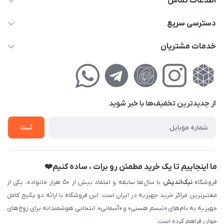
اطلاعات تماس
02177111474
دسترسی سریع
info@nikandish.ir
حساب کاربری
خدمات مشتریان
تهران ، تهرانپارس ، شهرک حکیمیه ، خیابان گلریز ، خیابان گلچین ،
مجله فروشگاه
راهنمای‌خرید‌آنلاین
کوچه گلریز 4 غربی ، پلاک 13
لیست محصولات
حریم خصوصی
درباره‌ما
فروش‌اقساطی
از جدید‌ترین تخفیف‌ها با‌ خبر شوید
تماس با ما
ثبت نام خرید جهیزیه
ثبت
فروش سازمانی و عمده
ما اینجاییم تا یک خرید مطمئن رو برات ، ساده کنیم❤️
فروشگاه
نیک‌اندیش
با سال‌ها سابقه و اعتماد بیش از ۵۰ هزار خانواده، یکی از
معتبرترین مراکز خرید جهیزیه در ایران است. این فروشگاه با ارائه دو پکیج کامل
جهیزیه به نام‌های «تبسم هستی» و «آسمانی»، انتخابی هوشمندانه برای زوج‌های
جوان فراهم کرده است.