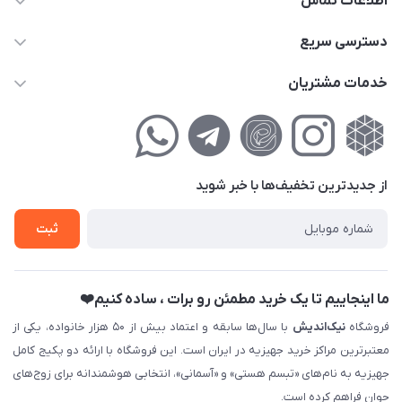
اطلاعات تماس
02177111474
دسترسی سریع
info@nikandish.ir
حساب کاربری
خدمات مشتریان
تهران ، تهرانپارس ، شهرک حکیمیه ، خیابان گلریز ، خیابان گلچین ،
مجله فروشگاه
راهنمای‌خرید‌آنلاین
کوچه گلریز 4 غربی ، پلاک 13
لیست محصولات
حریم خصوصی
درباره‌ما
فروش‌اقساطی
از جدید‌ترین تخفیف‌ها با‌ خبر شوید
تماس با ما
ثبت نام خرید جهیزیه
ثبت
فروش سازمانی و عمده
ما اینجاییم تا یک خرید مطمئن رو برات ، ساده کنیم❤️
فروشگاه
نیک‌اندیش
با سال‌ها سابقه و اعتماد بیش از ۵۰ هزار خانواده، یکی از
معتبرترین مراکز خرید جهیزیه در ایران است. این فروشگاه با ارائه دو پکیج کامل
جهیزیه به نام‌های «تبسم هستی» و «آسمانی»، انتخابی هوشمندانه برای زوج‌های
جوان فراهم کرده است.