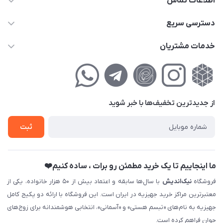
اطلاعات تماس
02177111474
دسترسی سریع
info@nikandish.ir
حساب کاربری
خدمات مشتریان
تهران ، تهرانپارس ، شهرک حکیمیه ، خیابان گلریز ، خیابان گلچین ،
مجله فروشگاه
راهنمای‌خرید‌آنلاین
کوچه گلریز 4 غربی ، پلاک 13
لیست محصولات
حریم خصوصی
درباره‌ما
فروش‌اقساطی
از جدید‌ترین تخفیف‌ها با‌ خبر شوید
تماس با ما
ثبت نام خرید جهیزیه
ثبت
فروش سازمانی و عمده
ما اینجاییم تا یک خرید مطمئن رو برات ، ساده کنیم❤️
فروشگاه
نیک‌اندیش
با سال‌ها سابقه و اعتماد بیش از ۵۰ هزار خانواده، یکی از
معتبرترین مراکز خرید جهیزیه در ایران است. این فروشگاه با ارائه دو پکیج کامل
جهیزیه به نام‌های «تبسم هستی» و «آسمانی»، انتخابی هوشمندانه برای زوج‌های
جوان فراهم کرده است.