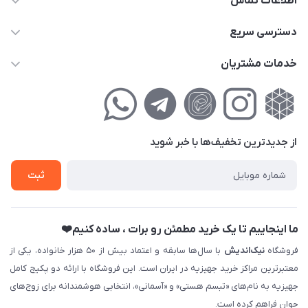
اطلاعات تماس
02177111474
دسترسی سریع
info@nikandish.ir
حساب کاربری
خدمات مشتریان
تهران ، تهرانپارس ، شهرک حکیمیه ، خیابان گلریز ، خیابان گلچین ،
مجله فروشگاه
راهنمای‌خرید‌آنلاین
کوچه گلریز 4 غربی ، پلاک 13
لیست محصولات
حریم خصوصی
درباره‌ما
فروش‌اقساطی
از جدید‌ترین تخفیف‌ها با‌ خبر شوید
تماس با ما
ثبت نام خرید جهیزیه
ثبت
فروش سازمانی و عمده
ما اینجاییم تا یک خرید مطمئن رو برات ، ساده کنیم❤️
فروشگاه
نیک‌اندیش
با سال‌ها سابقه و اعتماد بیش از ۵۰ هزار خانواده، یکی از
معتبرترین مراکز خرید جهیزیه در ایران است. این فروشگاه با ارائه دو پکیج کامل
جهیزیه به نام‌های «تبسم هستی» و «آسمانی»، انتخابی هوشمندانه برای زوج‌های
جوان فراهم کرده است.