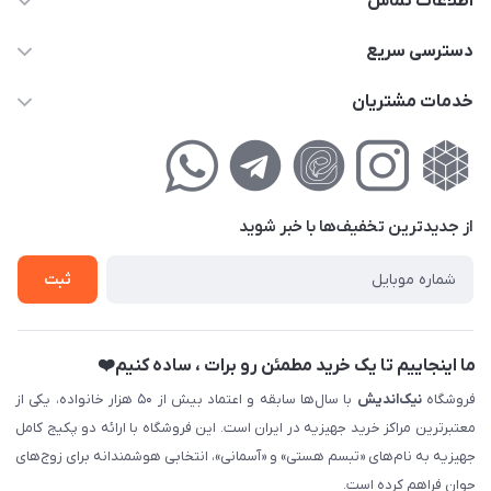
اطلاعات تماس
02177111474
دسترسی سریع
info@nikandish.ir
حساب کاربری
خدمات مشتریان
تهران ، تهرانپارس ، شهرک حکیمیه ، خیابان گلریز ، خیابان گلچین ،
مجله فروشگاه
راهنمای‌خرید‌آنلاین
کوچه گلریز 4 غربی ، پلاک 13
لیست محصولات
حریم خصوصی
درباره‌ما
فروش‌اقساطی
از جدید‌ترین تخفیف‌ها با‌ خبر شوید
تماس با ما
ثبت نام خرید جهیزیه
ثبت
فروش سازمانی و عمده
ما اینجاییم تا یک خرید مطمئن رو برات ، ساده کنیم❤️
فروشگاه
نیک‌اندیش
با سال‌ها سابقه و اعتماد بیش از ۵۰ هزار خانواده، یکی از
معتبرترین مراکز خرید جهیزیه در ایران است. این فروشگاه با ارائه دو پکیج کامل
جهیزیه به نام‌های «تبسم هستی» و «آسمانی»، انتخابی هوشمندانه برای زوج‌های
جوان فراهم کرده است.